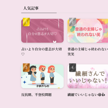
人気記事
占いより自分の意志が大切
普通の主婦じゃ終われない
♡
笑笑
反抗期、不登校問題
繊細でいいじゃない😆👍