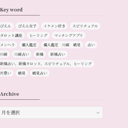
Key word
ぴえん
ぴえん女子
イケメン好き
スピリチュアル
タロット講座
ヒーリング
マッチングアプリ
メンヘラ
個人鑑定
個人鑑定 川崎 鶴見
占い
川崎
川崎占い
新橋
新橋占い
新橋占い、新橋タロット、スピリチュアル、ヒーリング
片思い
鶴見
鶴見占い
Archive
rchive