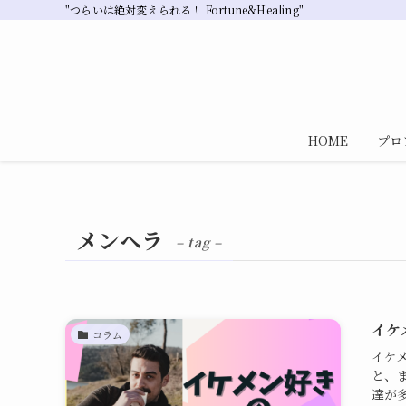
"つらいは絶対変えられる！ Fortune&Healing"
HOME
プロ
メンヘラ
– tag –
イケ
コラム
イケ
と、
達が多