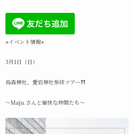
⭐︎イベント情報⭐︎
3月1日（日）
烏森神社、愛宕神社参拝ツアー⛩️
〜Maju.さんと愉快な仲間たち〜