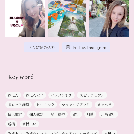
さらに読み込む
Follow Instagram
Key word
ぴえん
ぴえん女子
イケメン好き
スピリチュアル
タロット講座
ヒーリング
マッチングアプリ
メンヘラ
個人鑑定
個人鑑定 川崎 鶴見
占い
川崎
川崎占い
新橋
新橋占い
新橋占い、新橋タロット、スピリチュアル、ヒーリング
片思い